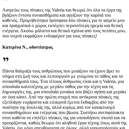
Λατρεύω τους πίνακες της Valeria και θεωρώ ότι όλα τα έργα της
βγάζουν έντονα συναισθήματα και αγγίζουν την καρδιά του
καθενός. Προμηθεύτηκα πρόσφατα δύο πίνακες για το ιατρείο μου
και πραγματικά ο χώρος εκπέμπει περισσότερη ηρεμία και θετική
ενέργεια. Ακούω μάλιστα και θετικά σχόλια από τους πελάτες μου,
που συχνά εκφράζουν ενδιαφέρον για τους πίνακες!
Κατερίνα Ν., οδοντίατρος
Πάντα θαύμαζα τους ανθρώπους που μοιάζουν να έχουν βρει το
νόημα στη ζωή τους και λειτουργούν με γνώμονα το πάθος και τα
συναισθήματά τους. Ένα τέτοιος άνθρωπος είναι και η Valeria, μια
σπουδαία καλλιτέχνης με μεγάλο πάθος για την τέχνη και τις
δημιουργίες της, μια σπουδαία γυναίκα που βάζει αγάπη και μεράκι
σε όσα κάνει. Από την πρώτη στιγμή που αντίκρισα πίνακές της
εξεπλάγην ευχάριστα και ειλικρινά έμεινα έκθαμβος από την
ποιότητα της δουλειάς της, αλλά κυρίως από τον κατακλυσμό
συναισθημάτων και ενέργειας που βίωσα. Συστήνω ανεπιφύλακτα
στον καθένα να επιλέξει πίνακες της για οποιοδήποτε σκοπό και να
προορίζονται, καθώς θεωρώ ότι αληθινά έργα τέχνης όπως αυτά της
Valeria, όχι μόνο απευθύνονται σε όλους ,αλλά νοηματοδοτούν και