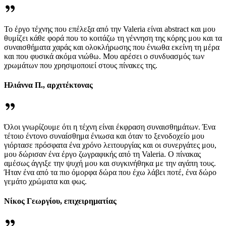
Το έργο τέχνης που επέλεξα από την Valeria είναι abstract και μου
θυμίζει κάθε φορά που το κοιτάζω τη γέννηση της κόρης μου και τα
συναισθήματα χαράς και ολοκλήρωσης που ένιωθα εκείνη τη μέρα
και που φυσικά ακόμα νιώθω. Μου αρέσει ο συνδυασμός των
χρωμάτων που χρησιμοποιεί στους πίνακες της.
Ηλιάννα Π., αρχιτέκτονας
Όλοι γνωρίζουμε ότι η τέχνη είναι έκφραση συναισθημάτων. Ένα
τέτοιο έντονο συναίσθημα ένιωσα και όταν το ξενοδοχείο μου
γιόρτασε πρόσφατα ένα χρόνο λειτουργίας και οι συνεργάτες μου,
μου δώρισαν ένα έργο ζωγραφικής από τη Valeria. Ο πίνακας
αμέσως άγγιξε την ψυχή μου και συγκινήθηκα με την αγάπη τους.
Ήταν ένα από τα πιο όμορφα δώρα που έχω λάβει ποτέ, ένα δώρο
γεμάτο χρώματα και φως.
Νίκος Γεωργίου, επιχειρηματίας